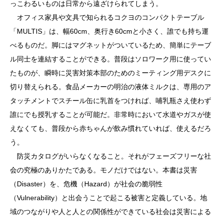
っこわるいものは日常から遠ざけられてしまう。
オフィス家具や文具で知られるコクヨのコンパクトテーブル
「MULTIS」は、幅60cm、奥行き60cmと小さく、誰でも持ち運
べるものだ。脚にはマグネットがついているため、簡単にテーブ
ル同士を連結することができる。普段はソロワーク用に使ってい
たものが、瞬時に災害対策本部のためのミーティング用デスクに
切り替えられる。食品メーカーの明治の液体ミルクは、専用のア
タッチメントでスチール缶に乳首をつければ、哺乳瓶さえ使わず
誰にでも授乳することが可能だ。非常時において水道やガスが使
えなくても、普段から赤ちゃんが飲み慣れていれば、使えるだろ
う。
防災カタログがいらなくなること。それがフェーズフリーな社
会の究極のありかたである。モノだけではない。本書は災害
（Disaster）を、危機（Hazard）が社会の脆弱性
（Vulnerability）と出会うことで起こる被害と定義している。地
域のつながりや人と人との関係性ができている社会は災害による