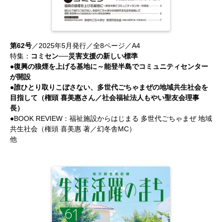
第62号
／2025年5月発行／全8ページ／A4
特集：
コミセン──災害支援の新しい標準
●復興の狼煙を上げる基地に～能登半島でコミュニティセンター
が開設
●誰ひとり取りこぼさない、多世代ごちゃまぜの地域共生社会を
目指して（権頭 喜美惠さん／社会福祉法人もやい聖友会理事
長）
●BOOK REVIEW：福祉施設からはじまる 多世代ごちゃまぜ 地域
共生社会（権頭 喜美惠 著／幻冬舎MC）
他