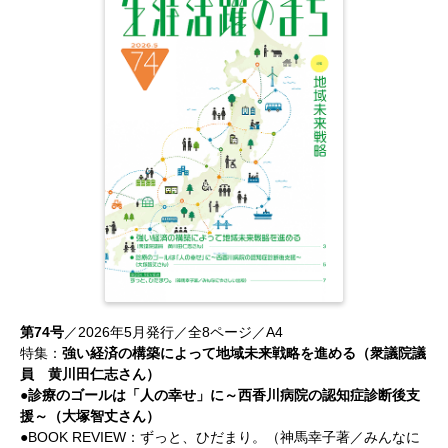
第74号
／2026年5月発行／全8ページ／A4
特集：
強い経済の構築によって地域未来戦略を進める（衆議院議
員 黄川田仁志さん）
●診療のゴールは「人の幸せ」に～西香川病院の認知症診断後支
援～（大塚智丈さん）
●BOOK REVIEW：ずっと、ひだまり。（神馬幸子著／みんなに