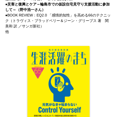
●災害と復興とケア～輪島市での仮設住宅見守り支援活動に参加
して～（野中浩一さん）
●BOOK REVIEW：EQ2.0 「感情的知性」を高める66のテクニッ
ク（トラヴィス・ブラッドベリー＆ジーン・グリーブス 著 関
美和 訳 ／サンガ新社）
他