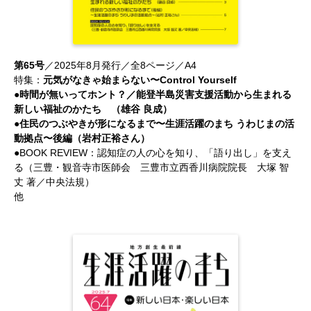
第65号
／2025年8月発行／全8ページ／A4
特集：
元気がなきゃ始まらない〜Control Yourself
●時間が無いってホント？／能登半島災害支援活動から生まれる
新しい福祉のかたち （雄谷 良成）
●住民のつぶやきが形になるまで〜生涯活躍のまち うわじまの活
動拠点〜後編（岩村正裕さん）
●BOOK REVIEW：認知症の人の心を知り、「語り出し」を支え
る（三豊・観音寺市医師会 三豊市立西香川病院院長 大塚 智
丈 著／中央法規）
他