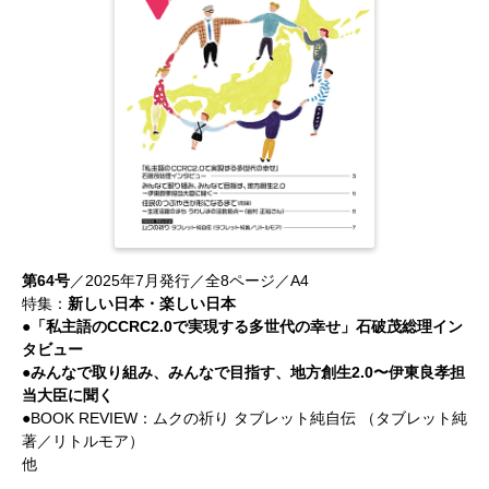
第64号
／2025年7月発行／全8ページ／A4
特集：
新しい日本・楽しい日本
●「私主語のCCRC2.0で実現する多世代の幸せ」石破茂総理イン
タビュー
●みんなで取り組み、みんなで目指す、地方創生2.0〜伊東良孝担
当大臣に聞く
●BOOK REVIEW：ムクの祈り タブレット純自伝 （タブレット純
著／リトルモア）
他