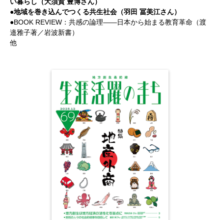
い暮らし（大須賀 豊博さん）
●地域を巻き込んでつくる共生社会（羽田 冨美江さん）
●BOOK REVIEW：共感の論理――日本から始まる教育革命（渡
邉雅子著／岩波新書）
他