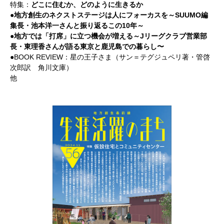
特集：
どこに住むか、どのように生きるか
●地方創生のネクストステージは人にフォーカスを～SUUMO編
集長・池本洋一さんと振り返るこの10年～
●地方では「打席」に立つ機会が増える～Jリーグクラブ営業部
長・東理香さんが語る東京と鹿児島での暮らし〜
●BOOK REVIEW：星の王子さま（サン＝テグジュペリ著・管啓
次郎訳 角川文庫）
他