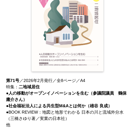
第71号
／2026年2月発行／全8ページ／A4
特集：
二地域居住
●人の移動がオープンイノベーションを生む（参議院議員 鶴保
庸介さん）
●社会福祉法人による共生型M&Aとは何か（雄谷 良成）
●BOOK REVIEW：地図と地形でわかる 日本の川と流域外分水
（三橋さゆり著／実業の日本社）
他