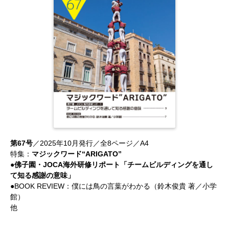
第67号
／2025年10月発行／全8ページ／A4
特集：
マジックワード“ARIGATO”
●佛子園・JOCA海外研修リポート「チームビルディングを通し
て知る感謝の意味」
●BOOK REVIEW：僕には鳥の言葉がわかる（鈴木俊貴 著／小学
館）
他