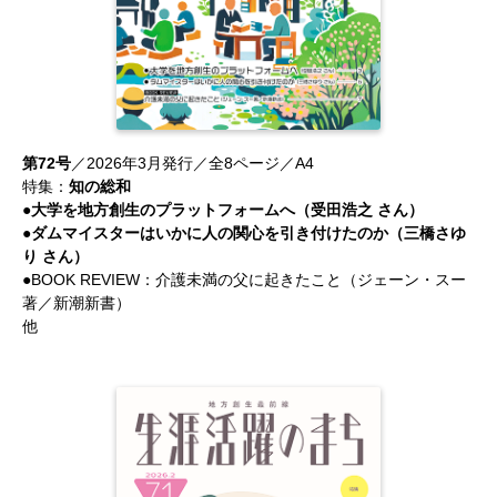
第72号
／2026年3月発行／全8ページ／A4
特集：
知の総和
●大学を地方創生のプラットフォームへ（受田浩之 さん）
●ダムマイスターはいかに人の関心を引き付けたのか（三橋さゆ
り さん）
●BOOK REVIEW：介護未満の父に起きたこと（ジェーン・スー
著／新潮新書）
他