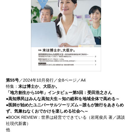
第55号
／2024年10月発行／全8ページ／A4
特集：
末は博士か、大臣か。
「地方創生から10年」インタビュー第5回：受田浩之さん
●高知県民はみんな高知大生～知の総和を地域全体で高める～
●医師が始めたユニバーサルツーリズム～誰もが旅行をあきらめ
ず、気兼ねなくおでかけを楽しめる社会へ～
●BOOK REVIEW：世界は経営でできている（岩尾俊兵 著／講談
社現代新書）
他