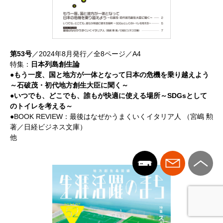
第53号
／2024年8月発行／全8ページ／A4
特集：
日本列島創生論
●もう一度、国と地方が一体となって日本の危機を乗り越えよう
～石破茂・初代地方創生大臣に聞く～
●いつでも、どこでも、誰もが快適に使える場所～SDGsとして
のトイレを考える～
●BOOK REVIEW：最後はなぜかうまくいくイタリア人 （宮嶋 勲
著／日経ビジネス文庫）
他