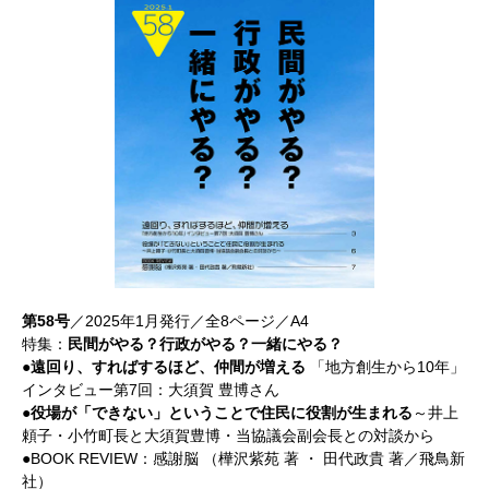
第58号
／2025年1月発行／全8ページ／A4
特集：
民間がやる？行政がやる？一緒にやる？
●遠回り、すればするほど、仲間が増える
「地方創生から10年」
インタビュー第7回：大須賀 豊博さん
●役場が「できない」ということで住民に役割が生まれる
～井上
頼子・小竹町長と大須賀豊博・当協議会副会長との対談から
●BOOK REVIEW：感謝脳 （樺沢紫苑 著 ・ 田代政貴 著／飛鳥新
社）