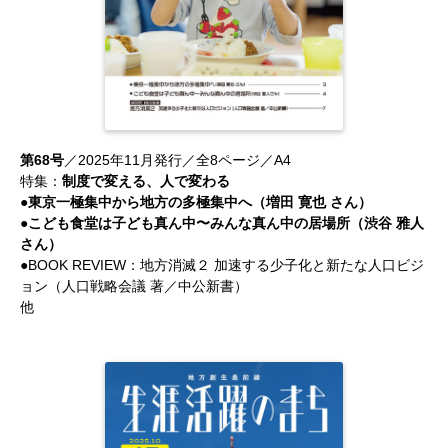
第68号
／2025年11月発行／全8ページ／A4
特集：
制度で変える、人で変わる
●東京一極集中から地方の多極集中へ（増田 寛也 さん）
●こども食堂は子ども真ん中〜みんな真ん中の居場所（渋谷 雅人
さん）
●BOOK REVIEW：地方消滅２ 加速する少子化と新たな人口ビジ
ョン（人口戦略会議 著／中公新書）
他