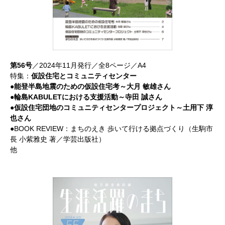
第56号
／2024年11月発行／全8ページ／A4
特集：
仮設住宅とコミュニティセンター
●能登半島地震のための仮設住宅考～大月 敏雄さん
●輪島KABULETにおける支援活動～寺田 誠さん
●仮設住宅団地のコミュニティセンタープロジェクト～土用下 淳
也さん
●BOOK REVIEW：まちのえき 歩いて行ける拠点づくり（生駒市
長 小紫雅史 著／学芸出版社）
他