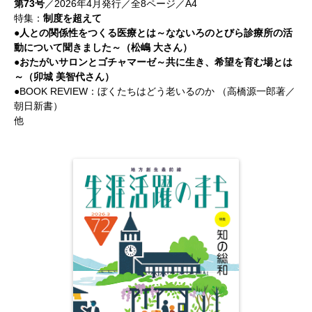
第73号
／2026年4月発行／全8ページ／A4
特集：
制度を超えて
●人との関係性をつくる医療とは～なないろのとびら診療所の活
動について聞きました～（松嶋 大さん）
●おたがいサロンとゴチャマーゼ～共に生き、希望を育む場とは
～（卯城 美智代さん）
●BOOK REVIEW：ぼくたちはどう老いるのか （高橋源一郎著／
朝日新書）
他