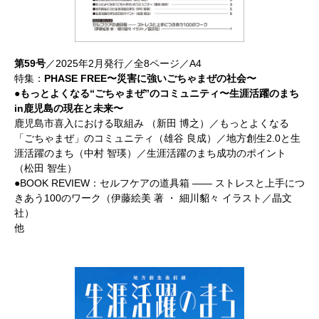
第59号
／2025年2月発行／全8ページ／A4
特集：
PHASE FREE〜災害に強いごちゃまぜの社会〜
●もっとよくなる“ごちゃまぜ”のコミュニティ〜生涯活躍のまち
in鹿児島の現在と未来〜
鹿児島市喜入における取組み （新田 博之）／もっとよくなる
「ごちゃまぜ」のコミュニティ（雄谷 良成）／地方創生2.0と生
涯活躍のまち（中村 智瑛）／生涯活躍のまち成功のポイント
（松田 智生）
●BOOK REVIEW：セルフケアの道具箱 ―― ストレスと上手につ
きあう100のワーク（伊藤絵美 著 ・ 細川貂々 イラスト／晶文
社）
他