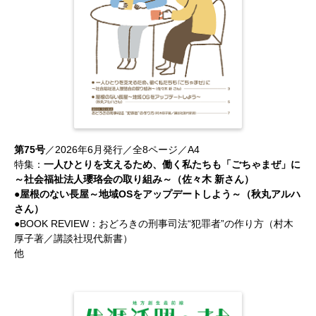
第75号
／2026年6月発行／全8ページ／A4
特集：
一人ひとりを支えるため、働く私たちも「ごちゃまぜ」に
～社会福祉法人瓔珞会の取り組み～（佐々木 新さん）
●屋根のない長屋～地域OSをアップデートしよう～（秋丸アルハ
さん）
●BOOK REVIEW：おどろきの刑事司法“犯罪者”の作り方（村木
厚子著／講談社現代新書）
他