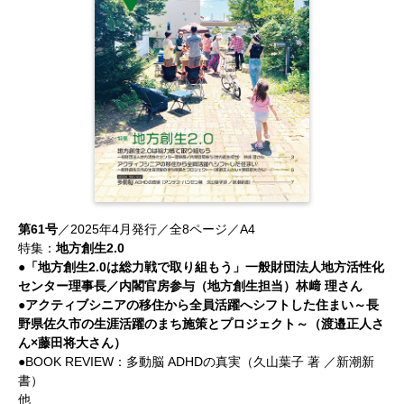
第61号
／2025年4月発行／全8ページ／A4
特集：
地方創生2.0
●「地方創生2.0は総力戦で取り組もう」一般財団法人地方活性化
センター理事長／内閣官房参与（地方創生担当）林﨑 理さん
●アクティブシニアの移住から全員活躍へシフトした住まい～長
野県佐久市の生涯活躍のまち施策とプロジェクト～（渡邉正人さ
ん×藤田将大さん）
●BOOK REVIEW：多動脳 ADHDの真実（久山葉子 著 ／新潮新
書）
他