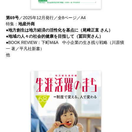
第69号
／2025年12月発行／全8ページ／A4
特集：
地産外商
●地方創生は地方経済の活性化を基点に（尾﨑正直 さん）
●地域の人々の社会的健康を目指して（冨田実さん）
●BOOK REVIEW：下町M&A 中小企業の生き残り戦略（川原愼
一 著／平凡社新書）
他