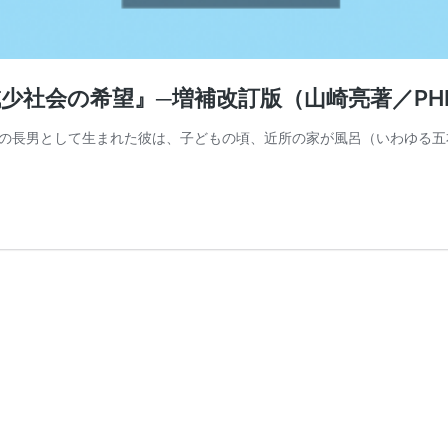
少社会の希望』─増補改訂版（山崎亮著／PH
の長男として生まれた彼は、子どもの頃、近所の家が風呂（いわゆる五