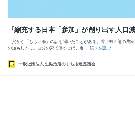
『縮充する日本「参加」が創り出す人口減
父から「もらい湯」の話を聞いたことがある。香川県西部の農家
『縮
の逆もしかり。自分の家で沸かせば、近 …
続きを読む
充
す
一般社団法人 生涯活躍のまち推進協議会
る
日
本
「参
加」
が
創
り
出
す
人