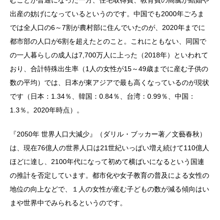
むことが普通になった一方、住宅取得費、教育費の高騰が結婚や
出産の妨げになっているというのです。中国でも2000年ごろま
では全人口の6～7割が農村部に住んでいたのが、2020年までに
都市部の人口が6割を超えたとのこと。これにともない、同国で
の一人暮らしの成人は7,700万人に上った（2018年）といわれて
おり、合計特殊出生率（1人の女性が15～49歳までに産む子供の
数の平均）では、日本が東アジアで最も高くなっているのが現状
です（日本：1.34％、韓国：0.84％、台湾：0.99％、中国：
1.3％。2020年時点）。
『2050年 世界人口大減少』（ダリル・ブッカー著／文藝春秋）
は、現在76億人の世界人口は21世紀いっぱい増え続けて110億人
ほどに達し、2100年代になって初めて横ばいになるという国連
の推計を否定しています。都市化や女子教育の普及による女性の
地位の向上などで、１人の女性が産む子どもの数が減る傾向はい
まや世界中でみられるというのです。