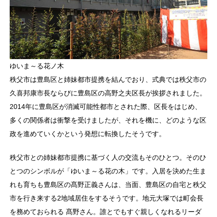
ゆいま～る花ノ木
秩父市は豊島区と姉妹都市提携を結んでおり、式典では秩父市の
久喜邦康市長ならびに豊島区の高野之夫区長が挨拶されました。
2014年に豊島区が消滅可能性都市とされた際、区長をはじめ、
多くの関係者は衝撃を受けましたが、それを機に、どのような区
政を進めていくかという発想に転換したそうです。
秩父市との姉妹都市提携に基づく人の交流もそのひとつ。そのひ
とつのシンボルが「ゆいま～る花の木」です。入居を決めた生ま
れも育ちも豊島区の髙野正義さんは、当面、豊島区の自宅と秩父
市を行き来する2地域居住をするそうです。地元大塚では町会長
を務めておられる 髙野さん。誰とでもすぐ親しくなれるリーダ