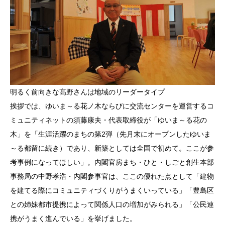
明るく前向きな髙野さんは地域のリーダータイプ
挨拶では、ゆいま～る花ノ木ならびに交流センターを運営するコ
ミュニティネットの須藤康夫・代表取締役が「ゆいま～る花の
木」を「生涯活躍のまちの第2弾（先月末にオープンしたゆいま
～る都留に続き）であり、新築としては全国で初めて。ここが参
考事例になってほしい」。内閣官房まち・ひと・しごと創生本部
事務局の中野孝浩・内閣参事官は、ここの優れた点として「建物
を建てる際にコミュニティづくりがうまくいっている」「豊島区
との姉妹都市提携によって関係人口の増加がみられる」「公民連
携がうまく進んでいる」を挙げました。