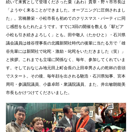
続いて来賓として登壇くださった粟（あわ）貴章・野々市市長は
「ようやく来ることができました。オープニングに圧倒されまし
た」。宮橋勝栄・小松市長も初めてのクリスマス・パーティに同
じ感想をもたれたようです。すでに3回の開催を数える「駅ビア
小松も引き続きよろしく」とも。田中敬人（たかひと）・石川県
議会議員は雄谷理事長の北國新聞社時代の後輩に当たる方で「雄
谷先輩には新聞社で叱咤・激励・叱咤をいただきました（笑）」
と挨拶。これまでも立場に関係なく、毎年、参加してくれていま
す。そしておなじみ地元田上町会長の上田幸男さんの乾杯の音頭
でスタート。その後、毎年顔を出される馳浩・石川県知事、宮本
周司・参議院議員、小森卓郎・衆議院議員、また、井出敏朗能美
市長もかけつけてくださいました。