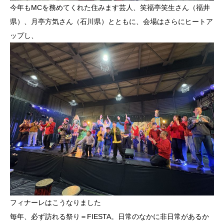
今年もMCを務めてくれた住みます芸人、笑福亭笑生さん（福井
県）、月亭方気さん（石川県）とともに、会場はさらにヒートア
ップし、
フィナーレはこうなりました
毎年、必ず訪れる祭り＝FIESTA。日常のなかに非日常があるか