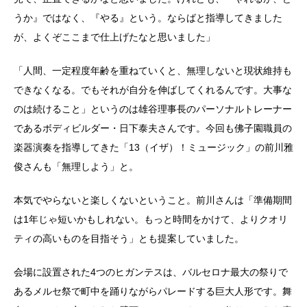
うか』ではなく、『やる』という。ならばと指導してきました
が、よくぞここまで仕上げたなと思いました」
「人間、一定程度年齢を重ねていくと、無理しないと現状維持も
できなくなる。でもそれが自分を伸ばしてくれるんです。大事な
のは続けること」というのは雄谷理事長のパーソナルトレーナー
であるボディビルダー・日下泰夫さんです。今回も佛子園職員の
楽器演奏を指導してきた「13（イザ）！ミュージック」の前川雅
俊さんも「無理しよう」と。
本気でやらないと楽しくないということ。前川さんは「準備期間
は1年じゃ短いかもしれない。もっと時間をかけて、よりクオリ
ティの高いものを目指そう」とも提案していました。
会場に設置された4つのヒガンテスは、バルセロナ最大の祭りで
あるメルセ祭で町中を踊りながらパレードする巨大人形です。舞