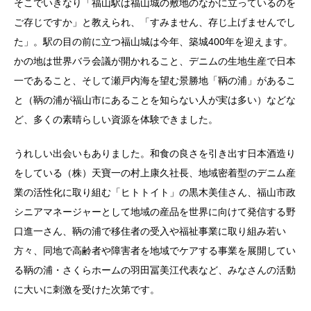
そこでいきなり「福山駅は福山城の敷地のなかに立っているのを
ご存じですか」と教えられ、「すみません、存じ上げませんでし
た」。駅の目の前に立つ福山城は今年、築城400年を迎えます。
かの地は世界バラ会議が開かれること、デニムの生地生産で日本
一であること、そして瀬戸内海を望む景勝地「鞆の浦」があるこ
と（鞆の浦が福山市にあることを知らない人が実は多い）などな
ど、多くの素晴らしい資源を体験できました。
うれしい出会いもありました。和食の良さを引き出す日本酒造り
をしている（株）天寶一の村上康久社長、地域密着型のデニム産
業の活性化に取り組む「ヒトトイト」の黒木美佳さん、福山市政
シニアマネージャーとして地域の産品を世界に向けて発信する野
口進一さん、鞆の浦で移住者の受入や福祉事業に取り組み若い
方々、同地で高齢者や障害者を地域でケアする事業を展開してい
る鞆の浦・さくらホームの羽田冨美江代表など、みなさんの活動
に大いに刺激を受けた次第です。