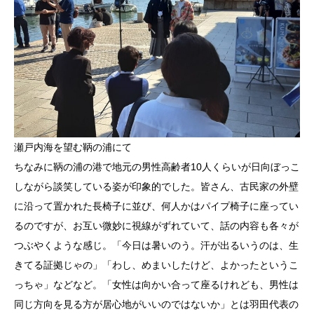
瀬戸内海を望む鞆の浦にて
ちなみに鞆の浦の港で地元の男性高齢者10人くらいが日向ぼっこ
しながら談笑している姿が印象的でした。皆さん、古民家の外壁
に沿って置かれた長椅子に並び、何人かはパイプ椅子に座ってい
るのですが、お互い微妙に視線がずれていて、話の内容も各々が
つぶやくような感じ。「今日は暑いのう。汗が出るいうのは、生
きてる証拠じゃの」「わし、めまいしたけど、よかったというこ
っちゃ」などなど。「女性は向かい合って座るけれども、男性は
同じ方向を見る方が居心地がいいのではないか」とは羽田代表の