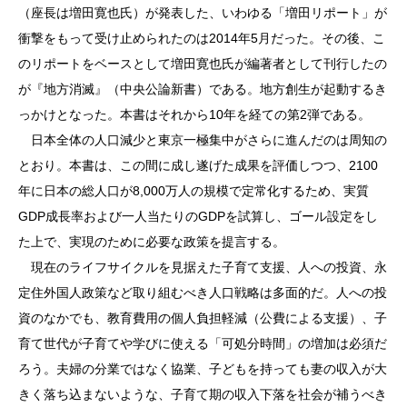
（座長は増田寛也氏）が発表した、いわゆる「増田リポート」が
衝撃をもって受け止められたのは2014年5月だった。その後、こ
のリポートをベースとして増田寛也氏が編著者として刊行したの
が『地方消滅』（中央公論新書）である。地方創生が起動するき
っかけとなった。本書はそれから10年を経ての第2弾である。
日本全体の人口減少と東京一極集中がさらに進んだのは周知の
とおり。本書は、この間に成し遂げた成果を評価しつつ、2100
年に日本の総人口が8,000万人の規模で定常化するため、実質
GDP成長率および一人当たりのGDPを試算し、ゴール設定をし
た上で、実現のために必要な政策を提言する。
現在のライフサイクルを見据えた子育て支援、人への投資、永
定住外国人政策など取り組むべき人口戦略は多面的だ。人への投
資のなかでも、教育費用の個人負担軽減（公費による支援）、子
育て世代が子育てや学びに使える「可処分時間」の増加は必須だ
ろう。夫婦の分業ではなく協業、子どもを持っても妻の収入が大
きく落ち込まないような、子育て期の収入下落を社会が補うべき