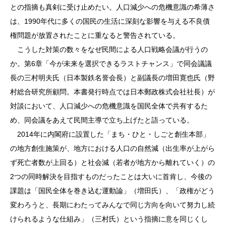
との指摘も真剣に受け止めたい。人口減少への危機意識の希薄さ
は、1990年代に多くの国民の生活に深刻な影響を与える不良債
権問題が放置されたことに重なると警告されている。
こうした対策の数々をなぜ民間による人口戦略会議が行うの
か。第6章「今が未来を選択できるラストチャンス」で同会議議
長の三村明夫氏（日本製鉄名誉会長）と副議長の増田寛也氏（野
村総合研究所顧問。本書発行時点では日本郵政株式会社社長）が
対談において、人口減少への危機意識を国民全体で共有するた
め、同会議をあえて民間主導で立ち上げたと語っている。
2014年に内閣府に設置した「まち・ひと・しごと創生本部」
の地方創生施策が、地方における人口の自然減（出生率が上がら
ず死亡者数が上回る）と社会減（若者が地方から離れていく）の
2つの同時解決を目指すものだったことは大いに首肯し、今後の
課題は「国民全体を巻き込む運動論」（増田氏）、「政権がどう
変わろうと、長期にわたってみんなで同じ方向を向いて努力し続
けられるような仕組み」（三村氏）という指摘に意を同じくし