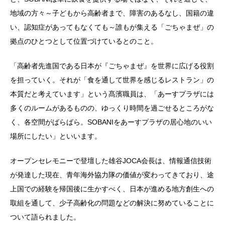
地域の方々～子どもから高齢者まで、障害のあるなし、国籍の違
い、認知症があってもなくても～誰もが集える「ごちゃまぜ」の
拠点のひとつとして位置づけているとのこと。
「高齢者先進国である日本が『ごちゃまぜ』を世界に広げる役割
を担っていく。それが「食を通して世界を感じるレストラン」の
本質だと考えています」という髙濱職員は、「あーすプラザには
多くのルームがあるものの、ゆっくり時間を過ごせるところがな
く、各空間がばらばら。SOBANIをあーすプラザの居心地のいい
場所にしたい」といいます。
オープンセレモニーで登壇した雄谷JOCA会長は、情報通信技術
が発達した現在、青年海外協力隊の価値が変わってきており、途
上国での経験を帰国後に生かすべく、日本が進める地方創生への
取組を通して、少子高齢化の問題などの解決に努めていることに
ついて語られました。