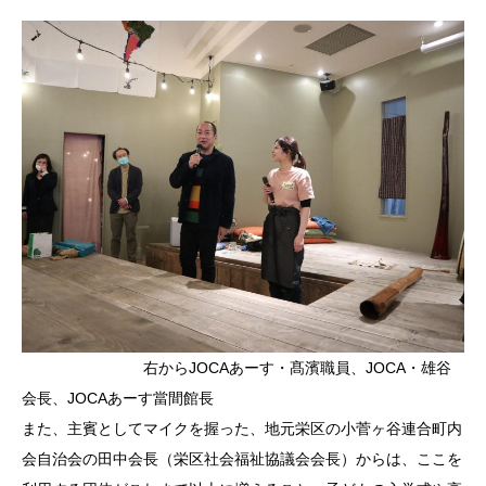
右からJOCAあーす・髙濱職員、JOCA・雄谷
会長、JOCAあーす當間館長
また、主賓としてマイクを握った、地元栄区の小菅ヶ谷連合町内
会自治会の田中会長（栄区社会福祉協議会会長）からは、ここを