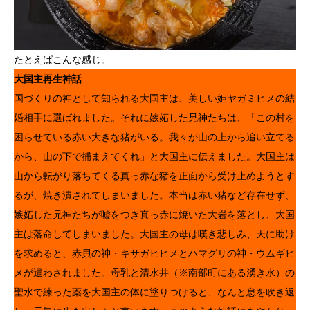
たとえばこんな感じ。
大国主再生神話
国づくりの神として知られる大国主は、美しい姫ヤガミヒメの結
婚相手に選ばれました。それに嫉妬した兄神たちは、「この村を
困らせている赤い大きな猪がいる。我々が山の上から追い立てる
から、山の下で捕まえてくれ」と大国主に伝えました。大国主は
山から転がり落ちてくる真っ赤な猪を正面から受け止めようとす
るが、焼き潰されてしまいました。本当は赤い猪など存在せず、
嫉妬した兄神たちが嘘をつき真っ赤に焼いた大岩を落とし、大国
主は落命してしまいました。大国主の母は嘆き悲しみ、天に助け
を求めると、赤貝の神・キサガヒヒメとハマグリの神・ウムギヒ
メが遣わされました。母乳と清水井（※南部町にある湧き水）の
聖水で練った薬を大国主の体に塗りつけると、なんと息を吹き返