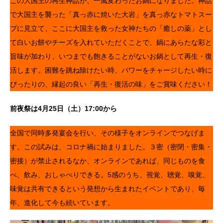
この大国主の再生神話が、一風変わったお鍋になりました。神話
で大国主を襲った「真っ赤に焼いた大岩」を真っ赤なトマトスー
プに見立て、ここに大国主を救った女神たちの「癒しの薬」とし
て白いお餅やチーズを入れていただくことで、鍋にあらたな彩と
旨味が加わり、いつまでも飽きることがないお鍋として再生・復
活します。困難を跳ね除けたい時、パワーをチャージしたい時に
ぴったりの、縁起の良い「再生・復活の味」をご賞味ください！
前夜祭は4月25日（土）17:00から
全国で同時多発宴会を行い、その様子をオンラインでつなげま
す。この試みは、コロナ禍に始まりました。３密（密閉・密集・
密接）が禁止されるなか、オンラインであれば、同じものを食
べ、飲み、おしゃべりできる。5感のうち、視覚、聴覚、嗅覚、
味覚は共有できるという発想から生まれたイベントであり、毎
年、進化して今も続いています。