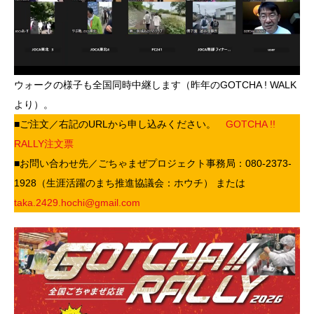
ウォークの様子も全国同時中継します（昨年のGOTCHA ! WALK
より）。
■ご注文／右記のURLから申し込みください。
GOTCHA !!
RALLY注文票
■お問い合わせ先／ごちゃまぜプロジェクト事務局：080-2373-
1928（生涯活躍のまち推進協議会：ホウチ） または
taka.2429.hochi@gmail.com