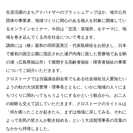
生涯活躍のまちアドバイザーのブラッシュアップほか、地方公共
団体や事業者、地域づくりに関心のある個人を対象に開催してい
るオンラインセミナー。今回は「交流・居場所」をテーマに、地
域を巻き込んでくる共生社会について考えます。
講師には（株）親和の羽田冨美江・代表取締役をお招きし、日本
で最初の国立公園に指定された瀬戸内海に面した景勝地である鞆
の浦（広島県福山市）で展開する高齢者福祉・障害者福祉の事業
についてご紹介いただきます。
クロストークでは当協議会副会長でもある社会福祉法人愛知たい
ようの杜の大須賀豊博・理事長とともに、いかに地域の人々にま
ちづくりに関わってもらうようにするかという観点から、お二人
の経験も交えて話していただきます。クロストークのタイトルは
「何か困ったことが起きたら、まずは地域に戻してみる。それに
よって住民の皆さんが動き始める」という大須賀理事長の言葉の
なかから拝借しました。