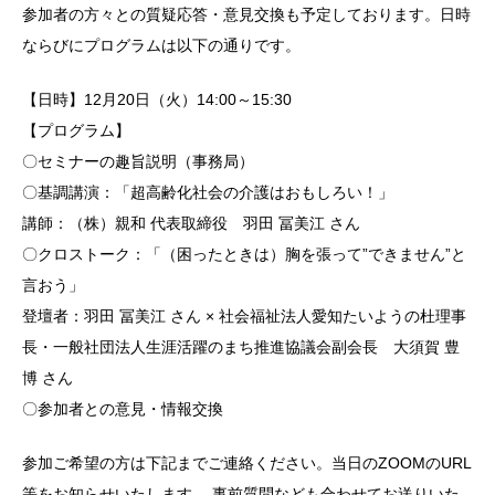
参加者の方々との質疑応答・意見交換も予定しております。日時
ならびにプログラムは以下の通りです。
【日時】12月20日（火）14:00～15:30
【プログラム】
〇セミナーの趣旨説明（事務局）
〇基調講演：「超高齢化社会の介護はおもしろい！」
講師：（株）親和 代表取締役 羽田 冨美江 さん
〇クロストーク：「（困ったときは）胸を張って”できません”と
言おう」
登壇者：羽田 冨美江 さん × 社会福祉法人愛知たいようの杜理事
長・一般社団法人生涯活躍のまち推進協議会副会長 大須賀 豊
博 さん
〇参加者との意見・情報交換
参加ご希望の方は下記までご連絡ください。当日のZOOMのURL
等をお知らせいたします。 事前質問なども合わせてお送りいた