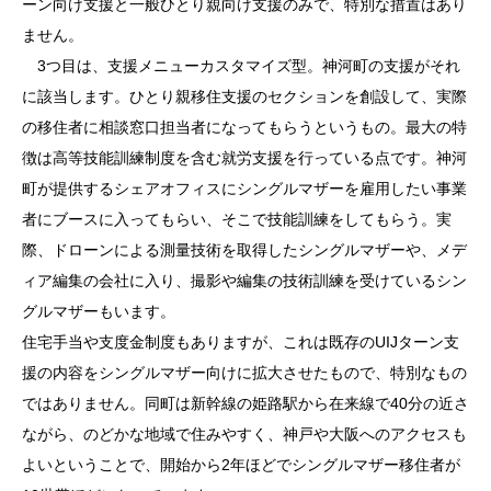
ーン向け支援と一般ひとり親向け支援のみで、特別な措置はあり
ません。
3つ目は、支援メニューカスタマイズ型。神河町の支援がそれ
に該当します。ひとり親移住支援のセクションを創設して、実際
の移住者に相談窓口担当者になってもらうというもの。最大の特
徴は高等技能訓練制度を含む就労支援を行っている点です。神河
町が提供するシェアオフィスにシングルマザーを雇用したい事業
者にブースに入ってもらい、そこで技能訓練をしてもらう。実
際、ドローンによる測量技術を取得したシングルマザーや、メデ
ィア編集の会社に入り、撮影や編集の技術訓練を受けているシン
グルマザーもいます。
住宅手当や支度金制度もありますが、これは既存のUIJターン支
援の内容をシングルマザー向けに拡大させたもので、特別なもの
ではありません。同町は新幹線の姫路駅から在来線で40分の近さ
ながら、のどかな地域で住みやすく、神戸や大阪へのアクセスも
よいということで、開始から2年ほどでシングルマザー移住者が