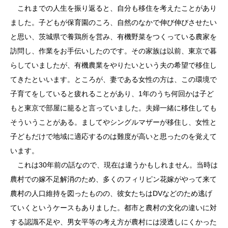
これまでの人生を振り返ると、自分も移住を考えたことがあり
ました。子どもが保育園のころ、自然のなかで伸び伸びさせたい
と思い、茨城県で養鶏所を営み、有機野菜をつくっている農家を
訪問し、作業をお手伝いしたのです。その家族は以前、東京で暮
らしていましたが、有機農業をやりたいという夫の希望で移住し
てきたといいます。ところが、妻である女性の方は、この環境で
子育てをしていると疲れることがあり、1年のうち何回かは子ど
もと東京で部屋に籠ると言っていました。夫婦一緒に移住しても
そういうことがある。ましてやシングルマザーが移住し、女性と
子どもだけで地域に適応するのは難度が高いと思ったのを覚えて
います。
これは30年前の話なので、現在は違うかもしれません。当時は
農村での嫁不足解消のため、多くのフィリピン花嫁がやって来て
農村の人口維持を図ったものの、彼女たちはDVなどのため逃げ
ていくというケースもありました。都市と農村の文化の違いに対
する認識不足や、男女平等の考え方が農村には浸透しにくかった