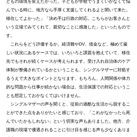
どもの環境を変えたかった。子どもが学校でうまくいかなくて悩
んでいる時に、地方なら手厚く支援してくれるよと聞いて来た。
移住してよかった」「決め手は行政の対応。こちらがお客さんと
いう立場でみてくれて、親切なことに感激した」といったもので
す。
これらをどう評価するか。経済難やDV、借金など、極めて厳
しい状況にあるケースでは、いろいろと課題を抱えていて、移住
先でもそれが続くケースが考えられます。受け入れ自治体のケア
体制が整備されているかということも、シングルマザーに対処す
るうえで大きなポイントとなります。もちろん、人間関係や体力
的な問題から仕事が続かない場合は、生活保護での対応というこ
とも想定しておかなくてはいけません。
シングルマザーの声を聞くと、従前の過酷な生活から脱するこ
とができた点をありがたいと感じており、「これがなかったら死
んでいたかもしれない」という切実な声もありました。他方、介
護職の現場で優遇されることに引け目を感じる声も少なくありま