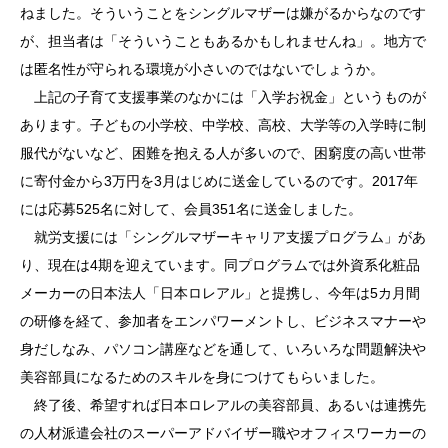
ねました。そういうことをシングルマザーは嫌がるからなのです
が、担当者は「そういうこともあるかもしれませんね」。地方で
は匿名性が守られる環境が小さいのではないでしょうか。
上記の子育て支援事業のなかには「入学お祝金」というものが
あります。子どもの小学校、中学校、高校、大学等の入学時に制
服代がないなど、困難を抱える人が多いので、困窮度の高い世帯
に寄付金から3万円を3月はじめに送金しているのです。2017年
には応募525名に対して、会員351名に送金しました。
就労支援には「シングルマザーキャリア支援プログラム」があ
り、現在は4期を迎えています。同プログラムでは外資系化粧品
メーカーの日本法人「日本ロレアル」と提携し、今年は5カ月間
の研修を経て、参加者をエンパワーメントし、ビジネスマナーや
身だしなみ、パソコン講座などを通して、いろいろな問題解決や
美容部員になるためのスキルを身につけてもらいました。
終了後、希望すれば日本ロレアルの美容部員、あるいは連携先
の人材派遣会社のスーパーアドバイザー職やオフィスワーカーの