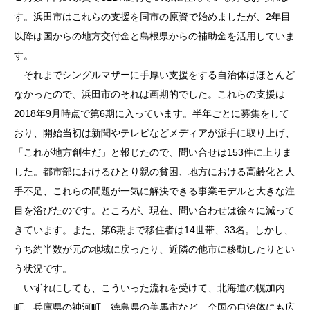
す。浜田市はこれらの支援を同市の原資で始めましたが、2年目
以降は国からの地方交付金と島根県からの補助金を活用していま
す。
それまでシングルマザーに手厚い支援をする自治体はほとんど
なかったので、浜田市のそれは画期的でした。これらの支援は
2018年9月時点で第6期に入っています。半年ごとに募集をして
おり、開始当初は新聞やテレビなどメディアが派手に取り上げ、
「これが地方創生だ」と報じたので、問い合せは153件に上りま
した。都市部におけるひとり親の貧困、地方における高齢化と人
手不足、これらの問題が一気に解決できる事業モデルと大きな注
目を浴びたのです。ところが、現在、問い合わせは徐々に減って
きています。また、第6期まで移住者は14世帯、33名。しかし、
うち約半数が元の地域に戻ったり、近隣の他市に移動したりとい
う状況です。
いずれにしても、こういった流れを受けて、北海道の幌加内
町、兵庫県の神河町、徳島県の美馬市など、全国の自治体にも広