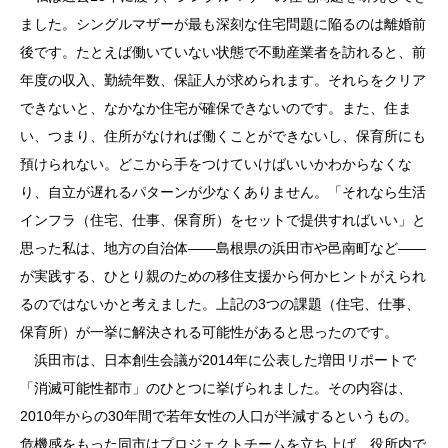
ました。シングルマザーが最も深刻な住宅問題に陥るのは離婚前
後です。たとえば働いていない状態で不動産業者を訪れると、前
年度の収入、勤続年数、保証人が求められます。それらをクリア
できないと、なかなか住宅が確保できないのです。また、住ま
い、つまり、住所がなければ働くことができないし、保育所にも
預けられない。どこから手をつけていけばいいかわからなくな
り、自立が遅れるパターンが少なくありません。「それなら生活
インフラ（住宅、仕事、保育所）をセットで提供すればいい」と
思った私は、地方の自治体――島根県の浜田市や邑南町など――
が実践する、ひとり親のための移住支援から何かヒントがえられ
るのではないかと考えました。上記の3つの課題（住宅、仕事、
保育所）が一挙に解決される可能性があると思ったのです。
浜田市は、日本創生会議が2014年に公表した増田リポートで
「消滅可能性都市」のひとつに挙げられました。その内容は、
2010年からの30年間で若年女性の人口が半減するというもの。
危機感をもった同市はプロジェクトチームを立ち上げ、役所内で