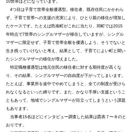
10世帯ほどになっています。
4つ目は子育て世帯全般優遇型。移住者、既存住民にかかわら
ず、子育て世帯への支援の充実により、ひとり親の移住が増加し
たケースです。たとえば邑南町がこれに当たり、同町では2015
年時点で7世帯のシングルマザーが移住していますが、シングル
マザーに限定せず、子育て世帯全般を優遇しよう、そうでないと
生き残っていけないと考え、結果として、子育てによい町と聞い
たシングルマザーの移住が増えました。
特定職種優遇型は地元住民の移住者に対する期待度が高くな
り、その結果、シングルマザーの自由度が下がってしまいます。
たとえば、事業所を途中でやめてしまうと、全ての制度が受けら
れなくなるといった縛りです。また、かなり手厚い支援というこ
ともあって、地域でシングルマザーが目立ってしまうという課題
もあります。
当事者15名ほどにインタビュー調査した結果は図表７〜８のと
おりです。