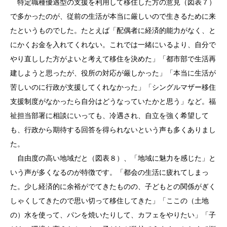
特定職種優遇型の支援を利用して移住した方の意見（図表７）
で多かったのが、従前の生活が本当に厳しいので生きるために来
たというものでした。たとえば「配偶者に経済的能力がなく、と
にかくお金を入れてくれない。これでは一緒にいるより、自分で
やり直しした方がよいと考えて移住を決めた」「都市部で生活再
建しようと思ったが、役所の対応が厳しかった」「本当に生活が
苦しいのに行政が支援してくれなかった」「シングルマザー移住
支援制度がなかったら自分はどうなっていたかと思う」など。福
祉担当部署に相談にいっても、冷遇され、自立を強く希望して
も、行政から期待する回答を得られないという声も多くありまし
た。
自由度の高い地域だと（図表８）、「地域に魅力を感じた」と
いう声が多くなるのが特徴です。「都会の生活に疲れてしまっ
た。少し経済的に余裕がでてきたものの、子どもとの関係がぎく
しゃくしてきたので思い切って移住してきた」「ここの（土地
の）水を使って、パンを焼いたりして、カフェをやりたい」「子