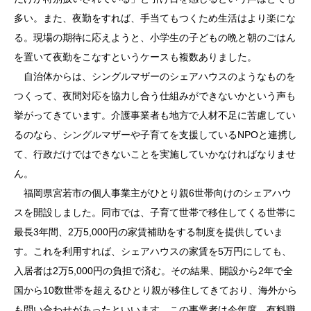
多い。また、夜勤をすれば、手当てもつくため生活はより楽にな
る。現場の期待に応えようと、小学生の子どもの晩と朝のごはん
を置いて夜勤をこなすというケースも複数ありました。
自治体からは、シングルマザーのシェアハウスのようなものを
つくって、夜間対応を協力し合う仕組みができないかという声も
挙がってきています。介護事業者も地方で人材不足に苦慮してい
るのなら、シングルマザーや子育てを支援しているNPOと連携し
て、行政だけではできないことを実施していかなければなりませ
ん。
福岡県宮若市の個人事業主がひとり親6世帯向けのシェアハウ
スを開設しました。同市では、子育て世帯で移住してくる世帯に
最長3年間、2万5,000円の家賃補助をする制度を提供していま
す。これを利用すれば、シェアハウスの家賃を5万円にしても、
入居者は2万5,000円の負担で済む。その結果、開設から2年で全
国から10数世帯を超えるひとり親が移住してきており、海外から
も問い合わせがあったといいます。この事業者は今年度、有料職