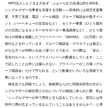
NPO法人しんぐるまざあず・ふぉーらむの会員は約1,600名。
シングルマザー当事者を支援する活動――具体的には就労支援事
業、子育て支援、電話・メール相談、グループ相談会や親子イベ
ント（バーベキューの交流会など）、セミナー事業（ひとり親向
けの元気になるセミナーやサポーター養成講座など）、ひとり親
向けの情報を掲載したフリーペーパー「SMOMS」（11万部）の
発行などを行っています。グループ相談会・ママカフェは孤立し
がちな方々が仲間と出会う場づくりであり、その際は、「安心・
安全のルール」というプライバシーへの配慮をしています。ここ
で話したことは外には漏らさない、プライバシーがこの場（グル
ープ相談会）だけで守られる、という配慮がいろいろな局面で大
事になってくるのです。
移住先でも同様でしょう。島根県ならびに同県浜田市の方がシ
ングルマザーの移住受け入れについての相談に来られた際、私は
「シングルマザーが外で男性と立ち話をしていたら、翌日には市
内中に噂が広まっているなんていうことはありませんか？」と尋