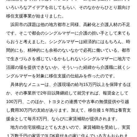
いろいろなアイデアを出してもらい、そのなかからひとり親向け
移住支援事業が始まりました。
浜田市の課題は他の地方都市と同様、高齢化と介護人材の不足
です。そこで都会のシングルマザーに介護の担い手として来ても
らおうと考えました。シングルマザーは経済的にはもちろん、時
間的にも、精神的にも余裕のないなかで必死に働いている。都市
で生きづらさを感じているかもしれないシングルマザーに地方で
活躍の場を提供できないか。そういった経緯から介護職に就くシ
ングルマザーを対象に移住支援の仕組みを作ったのです。
具体的なメニューは、介護現場の給与15万円以上を保障するほ
か、その事業所で2年目以降継続して就労すれば、報奨金として
100万円、このほか、トヨタとの連携で中古車の無償提供や引越
し費用30万円の支給があります。加えて、移住後１年間は養育支
援金として毎月3万円、ならびに家賃補助が提供されます。
地方の住宅規模はとても大きいので、家賃補助を受給し、実質
１万数千円の家賃で3LDK庭付きの家に住んでいる方もおられま