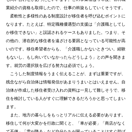
業紹介の資格も取得したので、仕事の斡旋もしていくそうです。
柔軟性と多様性のある制度設計が移住者を呼び込むポイントに
なります。たとえば、特定職種優遇型の支援は「介護職としてし
か移住できない」と誤認されるケースもありました。つまり、そ
の他の、潜在的な移住者を遠ざける要因となっている可能性が高
いのです。移住希望者からも、「介護職しかないときつい。経験
もないし、もし向いていなかったらどうしよう」との声を聞きま
す。就労の選択肢を広げる努力は必須でしょう。
こうした制度情報をうまく伝えることが、まずは重要ですが、
残念ながら自治体は情報発信があまりうまいとはいえません。自
治体が作成した移住者受け入れの資料は一見して難しそうで、移
住を検討している人がすぐに理解できるだろうかと思ってしまい
ます。
また、地方の暮らしをもっとリアルに伝える必要があります。
移住して何が大変かを行政に聞くと、「車が必要」「商店がなく
て不便」「雪が降る」など自分たちが困っていることはすぐ挙げ