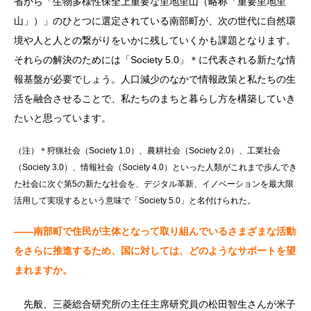
省から「生物多様性保全上重要な里地里山（略称「重要里地里
山」）」のひとつに選定されている南部町が、次の世代に自然環
境や人と人との繋がりをいかに残していくかも課題となります。
それらの解決のためには「Society 5.0」＊に代表される新たな情
報基盤が必要でしょう。人口減少のなかで情報政策と私たちの生
活を融合させることで、私たちのまちと暮らし方を構築していき
たいと思っています。
（注）＊狩猟社会（Society 1.0）、農耕社会（Society 2.0）、工業社会
（Society 3.0）、情報社会（Society 4.0）といった人類がこれまで歩んでき
た社会に次ぐ第5の新たな社会を、デジタル革新、イノベーションを最大限
活用して実現するという意味で「Society 5.0」と名付けられた。
――南部町で住民が主体となって取り組んでいるさまざまな活動
をさらに推進するため、国に対しては、どのようなサポートを望
まれますか。
先般、三菱総合研究所の主任主席研究員の松田智生さんが米子