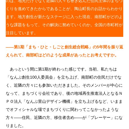
のは、地元だけでなく近隣の人々も巻き込んだ住民主体のまちづ
くりを進めてきたからであることが、陶山町長のお話からわかり
ます。地方創生が新たなステージに入った現在、南部町がどのよ
うな課題をもって、その解決に努めていくのか。全国の市町村が
注目しています。
――第1期「まち・ひと・しごと創生総合戦略」の5年間を振り返
えられて、南部町はどのような成果があったとお考えですか。
あっという間に第1期が終わった感じです。当初、私たちは
「なんぶ創生100人委員会」を立ち上げ、南部町の住民だけでな
く、近隣の方々にも参加いただきました。そのメンバーが中心に
なって、まちづくり会社であり、後の地域再生推進法人となるＮ
ＰＯ法人「なんぶ里山デザイン機構」を立ち上げるなど、いまま
でオフィシャルな場でまちづくりに関わってこなかったような
方々――住民、近隣の方、移住者含め――が「プレーヤー」にな
りました。