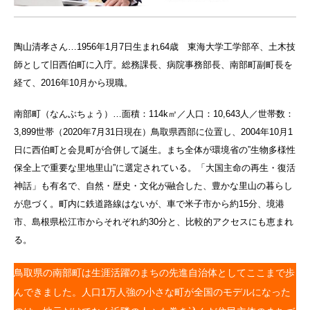
陶山清孝さん…1956年1月7日生まれ64歳 東海大学工学部卒、土木技
師として旧西伯町に入庁。総務課長、病院事務部長、南部町副町長を
経て、2016年10月から現職。
南部町（なんぶちょう）…面積：114k㎡／人口：10,643人／世帯数：
3,899世帯（2020年7月31日現在）鳥取県西部に位置し、2004年10月1
日に西伯町と会見町が合併して誕生。まち全体が環境省の”生物多様性
保全上で重要な里地里山”に選定されている。「大国主命の再生・復活
神話」も有名で、自然・歴史・文化が融合した、豊かな里山の暮らし
が息づく。町内に鉄道路線はないが、車で米子市から約15分、境港
市、島根県松江市からそれぞれ約30分と、比較的アクセスにも恵まれ
る。
鳥取県の南部町は生涯活躍のまちの先進自治体としてここまで歩
んできました。人口1万人強の小さな町が全国のモデルになった