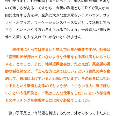
がかかります。町が補助するといっても、個人の所有物が対象な
ので難しさがある。ですから、今後の課題としてDIYで個人が自
由に改修する方法や、企業に大きな空き家をシェアハウス、サテ
ライトオフィス、ワーケーションスペースなどとして活用しても
らう、といったやり方も考えられるでしょう。一歩進んだ施設改
修の方策にも力を入れていかないといけません。
――移住者にとっては住まいと並んで仕事が重要ですが、町長は
「南部町民が携わっていないような仕事をする移住者もいらっし
ゃる」とのこと。また、地域振興協会は、たとえば、英会話の講
師や鍼灸師など、「こんな方に来てほしい」という住民の声を集
約して、役場に上げているとも聞いています。その背景には担い
手不足という事情もあるのでしょうが、「こういう人に来てほし
い」という住民側と、「私はこんな仕事をしたい」という移住者
とのマッチングを実現するには何が必要でしょうか。
担い手不足という問題を解決するため、外からやって来た人に