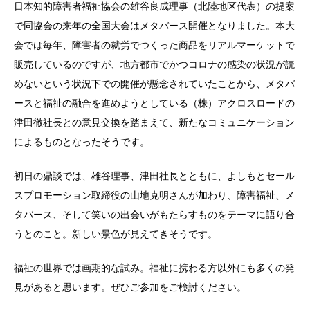
日本知的障害者福祉協会の雄谷良成理事（北陸地区代表）の提案
で同協会の来年の全国大会はメタバース開催となりました。本大
会では毎年、障害者の就労でつくった商品をリアルマーケットで
販売しているのですが、地方都市でかつコロナの感染の状況が読
めないという状況下での開催が懸念されていたことから、メタバ
ースと福祉の融合を進めようとしている（株）アクロスロードの
津田徹社長との意見交換を踏まえて、新たなコミュニケーション
によるものとなったそうです。
初日の鼎談では、雄谷理事、津田社長とともに、よしもとセール
スプロモーション取締役の山地克明さんが加わり、障害福祉、メ
タバース、そして笑いの出会いがもたらすものをテーマに語り合
うとのこと。新しい景色が見えてきそうです。
福祉の世界では画期的な試み。福祉に携わる方以外にも多くの発
見があると思います。ぜひご参加をご検討ください。